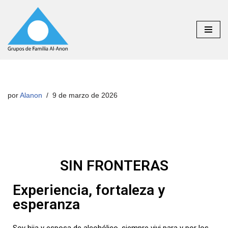
Saltar
al
contenido
por
Alanon
9 de marzo de 2026
SIN FRONTERAS
Experiencia, fortaleza y
esperanza
Soy hija y esposa de alcohólico, siempre vivi para y por los